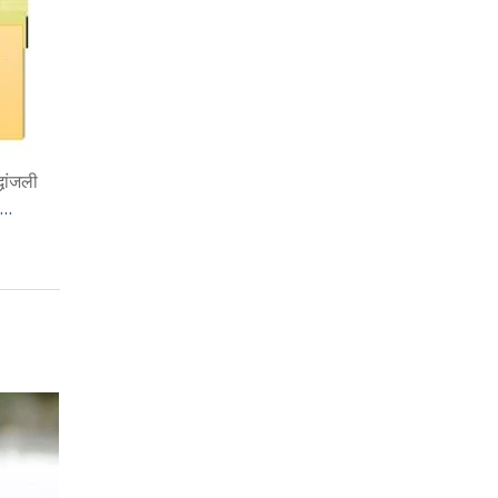
धांजली
 …