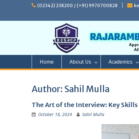
Skip
(02342) 238200 / (+91) 9970700828
k
to
content
Home
About Us
Academics
Author:
Sahil Mulla
The Art of the Interview: Key Skills
October 18, 2024
Sahil Mulla