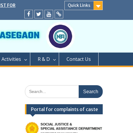
D</strong>
Quick Links
ly conducted
Facebook
twitter
youtube
yahoo
PROCESS OF
EAR OF TWO
GRADUATION
PHARMACY (M.
PROCESS OF
Activities
R & D
Contact Us
AR OF
FOR SEATS
ER CAP
LEVEL SEATS
4</strong>
Search
ामबापू कॉलेज ऑफ
for:
/strong>
Portal for complaints of caste