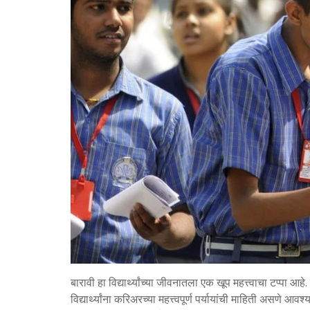
बारावी हा विद्यार्थ्यांच्या जीवनातला एक खूप महत्त्वाचा टप्पा आहे
विद्यार्थ्यांना करिअरच्या महत्त्वपूर्ण पर्यायांची माहिती असणे आव