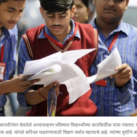
. बारावीनंतर घेतलेले अभ्यासक्रम भविष्यात विद्यार्थ्यांच्या कारकिर्दीचा पाया रचतात. 
श्यक आहे. चांगले करिअर घडवण्यासाठी शिक्षण सर्वात महत्त्वाचे आहे. त्यांच्या दृष्टीने