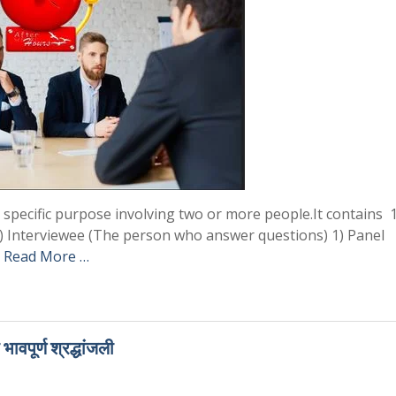
 specific purpose involving two or more people.It contains 1
) Interviewee (The person who answer questions) 1) Panel
e
Read More …
वपूर्ण श्रद्धांजली