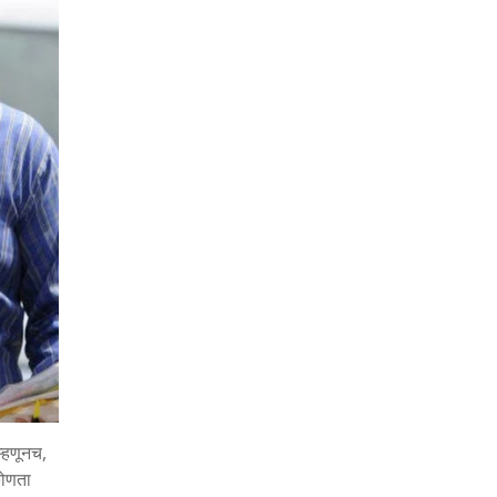
म्हणूनच,
 कोणता