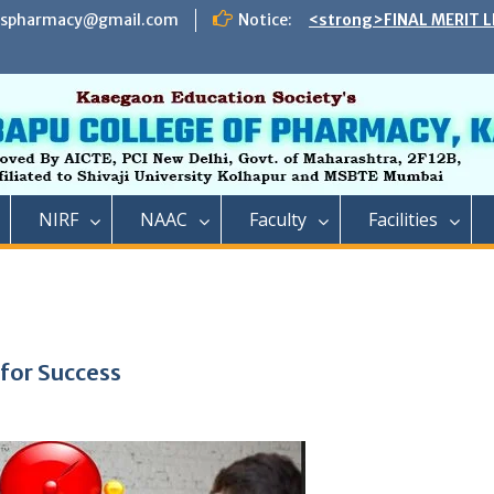
INSTITUTE LEVEL ROUN
espharmacy@gmail.com
Notice:
IIC ,RCP has successful
impact lecture series
<strong>SCHEDULE OF 
ADMISSION TO FIRST Y
YEAR FULL TIME POST 
TECHNICAL COURSE IN 
PHARMACY)</strong>
<strong>SCHEDULE OF 
NIRF
NAAC
Faculty
Facilities
ADMISSION TO FIRST YE
DIPLOMA IN PHARMACY 
REMAINING VACANT AFT
ROUND AND INSTITUTE 
ACADEMIC YEAR 2023-2
<strong>रतन टाटा यांना राजार
फार्मसीची भावपूर्ण श्रद्धांजली<
 for Success