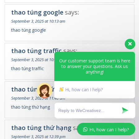
thao túng google
says:
September 3, 2025 at 10:13 am
thao túng google
thao túng traffic
says:
September 3, 2025 at 10:56 am
Our customer support team is here
to answer your questions. Ask us
thao túng traffic
anything!
thao túng thứ hạng
says:
Hi, how can I help?
September 3, 2025 at 11:48 am
thao túng thứ hạng
thao túng thứ hạng
says:
Hi, how can I help?
September 3, 2025 at 12:39 pm