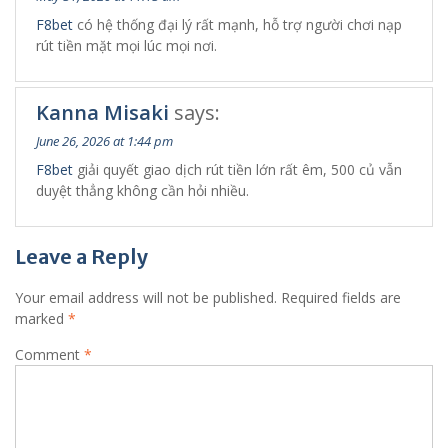
F8bet
có hệ thống đại lý rất mạnh, hỗ trợ người chơi nạp
rút tiền mặt mọi lúc mọi nơi.
Kanna Misaki
says:
June 26, 2026 at 1:44 pm
F8bet
giải quyết giao dịch rút tiền lớn rất êm, 500 củ vẫn
duyệt thẳng không cần hỏi nhiều.
Leave a Reply
Your email address will not be published.
Required fields are
marked
*
Comment
*