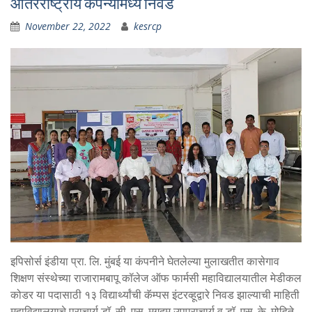
आंतरराष्ट्रीय कंपन्यांमध्ये निवड
November 22, 2022
kesrcp
इपिसोर्स इंडीया प्रा. लि. मुंबई या कंपनीने घेतलेल्या मुलाखतीत कासेगाव
शिक्षण संस्थेच्या राजारामबापू कॉलेज ऑफ फार्मसी महाविद्यालयातील मेडीकल
कोडर या पदासाठी १३ विद्यार्थ्यांची कॅम्पस इंटरव्हूद्वारे निवड झाल्याची माहिती
महाविद्यालयाचे प्राचार्य डॉ. सी. एस. मगदूम उपप्राचार्य व डॉ. एस. के. मोहिते