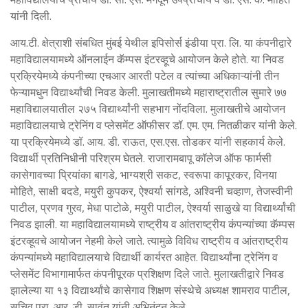
यांनी दिली.
आय.टी. क्षेत्राशी संबधित मुंबई येथील इपिसोर्स इंडीया प्रा. लि. या कंपनीद्वारे
महाविद्यालयामध्ये ऑनलाईन कॅम्पस इंटरव्हूचे आयोजन केले होते. या निवड
प्रक्रियेमध्ये कंपनीच्या एचआर आरती पटेल व त्यांच्या अधिकाऱ्यांनी तीन
फेऱ्यामधुन विद्यार्थ्यांची निवड केली. मुलाखतीमध्ये महाराष्ट्रातील सुमारे ७७
महाविद्यालयातील २७५ विद्यार्थ्यांनी सहभाग नोंदविला. मुलाखतीचे आयोजन
महाविद्यालयाचे ट्रेनिंग व प्लेसमेंट ऑफीसर डॉ. एम. एम. नितळीकर यांनी केले.
या प्रक्रियेमध्ये डॉ. आय. डी. राऊत, एस.एस. तोडकर यांनी सहकार्य केले.
विद्यार्थी प्रतिनिधीनी परिश्रम घेतले. राजारामबापू कॉलेज ऑफ फार्मसी
कासेगावच्या प्रियांका बागडे, भाग्यश्री सकट, स्वरूपा कापूरकर, विनया
मोहिते, साक्षी बदडे, मयुरी कुपकर, ऐश्वर्या सांगडे, अश्विनी चव्हाण, तेजस्वीनी
पाटील, प्रणव गुरव, मेधा पाटोळे, मयुरी पाटील, ऐश्वर्या साळुखे या विद्यार्थ्यांची
निवड झाली. या महाविद्यालयामध्ये राष्ट्रीय व आंतराष्ट्रीय कंपन्यांच्या कॅम्पस
इंटरव्हूवचे आयोजन नेहमी केले जाते. त्यामुळे विविध राष्ट्रीय व आंतराष्ट्रीय
कंपन्यांमध्ये महाविद्यालयाचे विद्यार्थी कार्यरत आहेत. विद्यार्थ्यांना ट्रेनिंग व
प्लेसमेंट विभागामार्फत कंपनीपूरक प्रशिक्षण दिले जाते. मुलाखतीद्वारे निवड
झालेल्या या १३ विद्यार्थ्यांचे कासेगाव शिक्षण संस्थेचे अध्यक्ष शामराव पाटील,
सचिव प्रा. आर. डी. सावंत यांनी अभिनंदन केले.